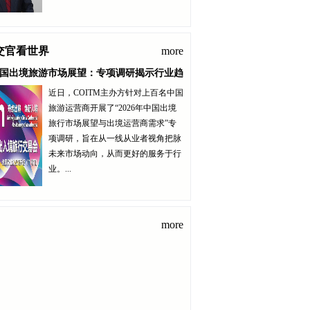
交官看世界
more
年中国出境旅游市场展望：专项调研揭示行业趋
近日，COITM主办方针对上百名中国
旅游运营商开展了“2026年中国出境
旅行市场展望与出境运营商需求”专
项调研，旨在从一线从业者视角把脉
未来市场动向，从而更好的服务于行
业。...
more