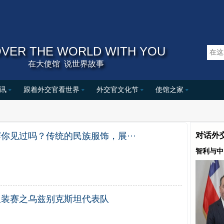
VER THE WORLD WITH YOU
在大使馆 说世界故事
讯
跟着外交官看世界
外交官文化节
使馆之家
你见过吗？传统的民族服饰，展···
对话外
智利与中
亚兰在北
官服装赛之乌兹别克斯坦代表队