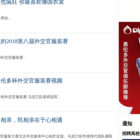
也疯狂 你最喜欢哪国衣裳
的...
的2018第八届外交官服装赛
外交官服装赛...
届奥伦多杯外交官服装赛视频
多杯外交官服装赛 乌克兰队获得冠军...
民相亲，民相亲在于心相通
通知
招聘高校
交官服装大赛北京外交媒体中心灿烂绽放。乌克兰驻华使馆代表队摘取