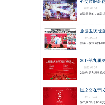
外交官服装赛
2022-09-24
越是民族的，越是世界
旅游卫视报道
2022-09-24
旅游卫视报道的2018
2019第九
2022-09-24
2019年第九届奥伦
国之交在于
2019-12-10
第九届“奥伦多”外