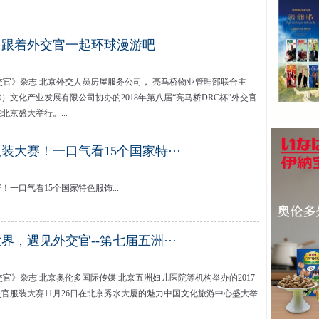
，跟着外交官一起环球漫游吧
T外交官》杂志 北京外交人员房屋服务公司， 亮马桥物业管理部联合主
）文化产业发展有限公司协办的2018年第八届“亮马桥DRC杯”外交官
北京盛大举行。...
装大赛！一口气看15个国家特···
一口气看15个国家特色服饰...
界，遇见外交官--第七届五洲···
外交官》杂志 北京奥伦多国际传媒 北京五洲妇儿医院等机构举办的2017
官服装大赛11月26日在北京秀水大厦的魅力中国文化旅游中心盛大举