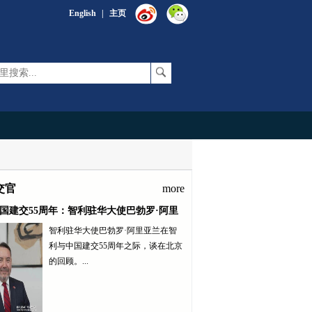
English
|
主页
交官
more
国建交55周年：智利驻华大使巴勃罗·阿里
智利驻华大使巴勃罗·阿里亚兰在智
京的回顾
利与中国建交55周年之际，谈在北京
的回顾。...