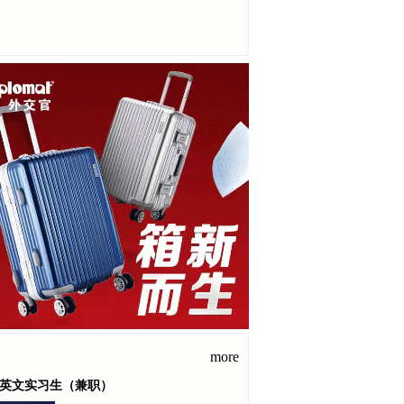
more
英文实习生（兼职）