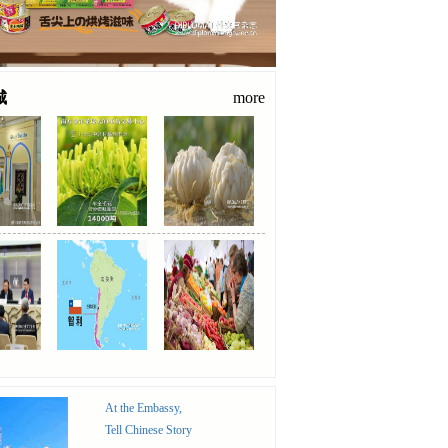
城
more
At the Embassy,
Tell Chinese Story